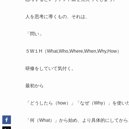
人を思考に導くもの、それは、
「問い」
５W１H（What,Who,Where,When,Why,How）
研修をしていて気付く。
最初から
「どうしたら（how）」「なぜ（Why）」を使い
「何（What）」から始め、より具体的にしてから